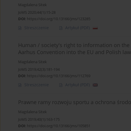
Magdalena Sitek
JoMS 2020;44(1):15-28
DOI
:
https://doi.org/10.13166/jms/123285
Streszczenie
Artykuł
(PDF)
Human / society's right to information on the
Aarhus Convention into the EU and Polish law
Magdalena Sitek
JoMS 2019;42(3):181-194
DOI
:
https://doi.org/10.13166/jms/112769
Streszczenie
Artykuł
(PDF)
Prawne ramy rozwoju sportu a ochrona środo
Magdalena Sitek
JoMS 2019;40(1):163-175
DOI
:
https://doi.org/10.13166/jms/105851