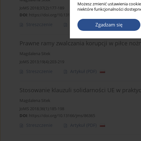
Możesz zmienić ustawienia cookie
JoMS 2018;37(2):177-189
niektóre funkcjonalności dostępne
DOI
:
https://doi.org/10.13166/jms/91855
Zgadzam się
Streszczenie
Artykuł
(PDF)
Prawne ramy zwalczania korupcji w piłce noż
Magdalena Sitek
JoMS 2013;19(4):203-219
Streszczenie
Artykuł
(PDF)
Stosowanie klauzuli solidarności UE w prakty
Magdalena Sitek
JoMS 2018;36(1):185-198
DOI
:
https://doi.org/10.13166/jms/86365
Streszczenie
Artykuł
(PDF)