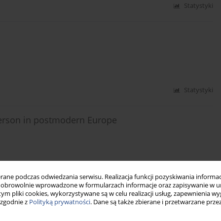
Statystyki
Statystyki
a person in postmodern Europe
Statystyki
ne podczas odwiedzania serwisu. Realizacja funkcji pozyskiwania informacj
obrowolnie wprowadzone w formularzach informacje oraz zapisywanie w u
 tym pliki cookies, wykorzystywane są w celu realizacji usług, zapewnienia 
 zgodnie z
Polityką prywatności
. Dane są także zbierane i przetwarzane prze
rprzestrzeni