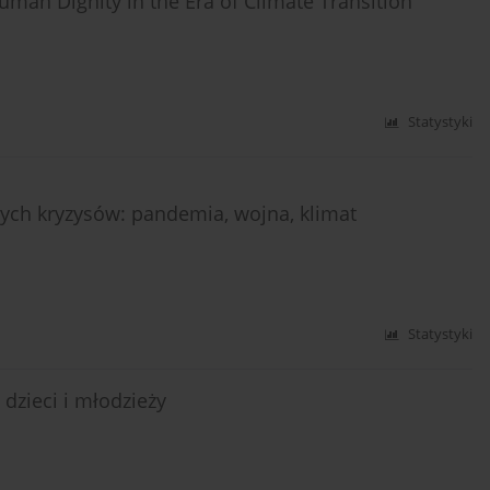
uman Dignity in the Era of Climate Transition
Statystyki
nych kryzysów: pandemia, wojna, klimat
Statystyki
dzieci i młodzieży