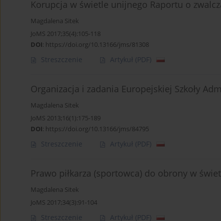
Korupcja w świetle unijnego Raportu o zwalcz
Magdalena Sitek
JoMS 2017;35(4):105-118
DOI
:
https://doi.org/10.13166/jms/81308
Streszczenie
Artykuł
(PDF)
Organizacja i zadania Europejskiej Szkoły Admi
Magdalena Sitek
JoMS 2013;16(1):175-189
DOI
:
https://doi.org/10.13166/jms/84795
Streszczenie
Artykuł
(PDF)
Prawo piłkarza (sportowca) do obrony w świet
Magdalena Sitek
JoMS 2017;34(3):91-104
Streszczenie
Artykuł
(PDF)