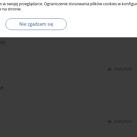
s w swojej przeglądarce. Ograniczenie stosowania plików cookies w konfigur
 na stronie.
Nie zgadzam się
Statystyki
nej
Statystyki
ce
Statystyki