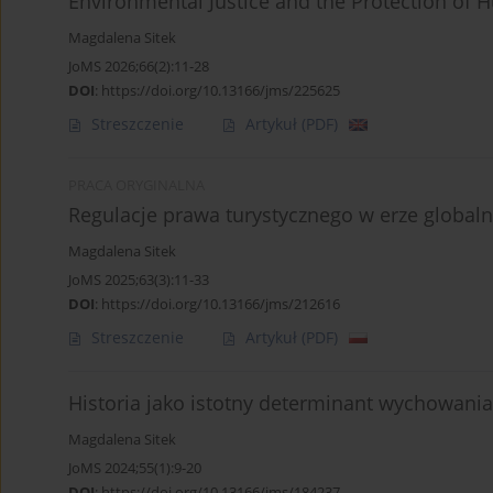
Environmental Justice and the Protection of H
Magdalena Sitek
JoMS 2026;66(2):11-28
DOI
:
https://doi.org/10.13166/jms/225625
Streszczenie
Artykuł
(PDF)
PRACA ORYGINALNA
Regulacje prawa turystycznego w erze global
Magdalena Sitek
JoMS 2025;63(3):11-33
DOI
:
https://doi.org/10.13166/jms/212616
Streszczenie
Artykuł
(PDF)
Historia jako istotny determinant wychowania 
Magdalena Sitek
JoMS 2024;55(1):9-20
DOI
:
https://doi.org/10.13166/jms/184237