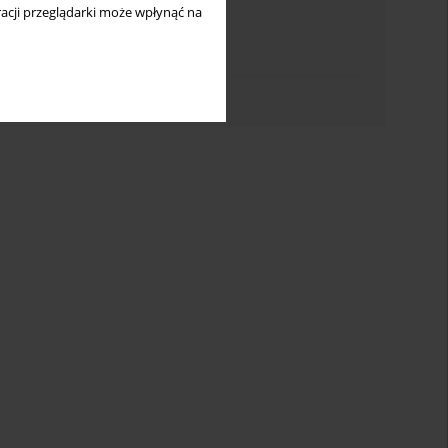
acji przeglądarki może wpłynąć na
Indeks słów kluczowych
Indeks dziedzin
Indeks autorów