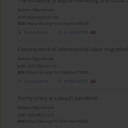
The influence of digital marketing and socia
Barbara Olga Antczak
JoMS 2024;56(2):310-335
DOI
:
https://doi.org/10.13166/jms/189429
Streszczenie
Artykuł
(PDF)
Consequence of international labor migration 
Barbara Olga Antczak
JoMS 2023;53(4):93-112
DOI
:
https://doi.org/10.13166/jms/176326
Streszczenie
Artykuł
(PDF)
Formy pracy w czasach pandemii
Barbara Olga Antczak
JoMS 2022;48(1):13-27
DOI
:
https://doi.org/10.13166/jms/149202