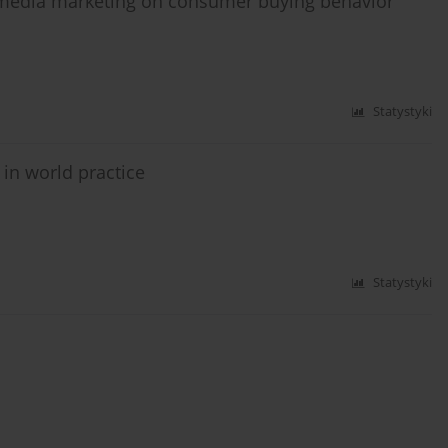
l media marketing on consumer buying behavior
Statystyki
in world practice
Statystyki