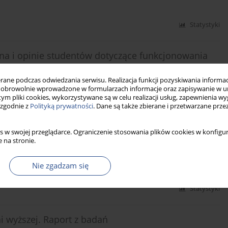
Statystyki
na i opinie studentów dotyczące funkcjonowania
ne podczas odwiedzania serwisu. Realizacja funkcji pozyskiwania informacj
obrowolnie wprowadzone w formularzach informacje oraz zapisywanie w u
 tym pliki cookies, wykorzystywane są w celu realizacji usług, zapewnienia 
 zgodnie z
Polityką prywatności
. Dane są także zbierane i przetwarzane prze
Statystyki
s w swojej przeglądarce. Ograniczenie stosowania plików cookies w konfigur
 na stronie.
ywie prognoz demograficznych
Nie zgadzam się
Statystyki
 wyższej. Raport z badań