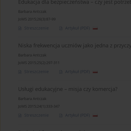
Edukacja dla bezpieczeństwa – czy jest potrz
Barbara Antczak
JoMS 2015;26(3):87-99
Streszczenie
Artykuł
(PDF)
Niska frekwencja uczniów jako jedna z przyc
Barbara Antczak
JoMS 2015;25(2):297-311
Streszczenie
Artykuł
(PDF)
Usługi edukacyjne – misja czy komercja?
Barbara Antczak
JoMS 2015;24(1):333-347
Streszczenie
Artykuł
(PDF)