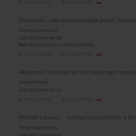
Streszczenie
Artykuł
(PDF)
Znaczenie i cele nowoczesnego public relatio
Barbara Olga Antczak
JoMS 2018;39(4):169-183
DOI
:
https://doi.org/10.13166/jms/103640
Streszczenie
Artykuł
(PDF)
Aktywność uczniów na rzecz własnego rozwoju
Barbara Antczak
JoMS 2013;19(4):107-122
Streszczenie
Artykuł
(PDF)
Modele edukacji – między humanizmem a ko
Barbara Olga Antczak
JoMS 2017;35(4):147-160