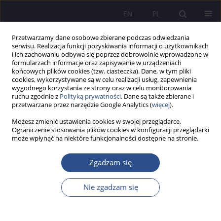
EN
PL
Przetwarzamy dane osobowe zbierane podczas odwiedzania
serwisu. Realizacja funkcji pozyskiwania informacji o użytkownikach
i ich zachowaniu odbywa się poprzez dobrowolnie wprowadzone w
formularzach informacje oraz zapisywanie w urządzeniach
końcowych plików cookies (tzw. ciasteczka). Dane, w tym pliki
cookies, wykorzystywane są w celu realizacji usług, zapewnienia
wygodnego korzystania ze strony oraz w celu monitorowania
Autor
Piotr Wiącek
ruchu zgodnie z
Polityką prywatności
. Dane są także zbierane i
przetwarzane przez narzędzie Google Analytics (
więcej
).
Możesz zmienić ustawienia cookies w swojej przeglądarce.
Wpływ działań promocyjnych na wybór uczelni
Ograniczenie stosowania plików cookies w konfiguracji przeglądarki
może wpłynąć na niektóre funkcjonalności dostępne na stronie.
wyższej. Raport z badań
Barbara Antczak
,
Agata Pyra
,
Karolina Malinowska
,
Piotr Wiącek
Zgadzam się
JoMS 2016;31(4):237-260
Statystyki
Nie zgadzam się
Streszczenie
Artykuł
(PDF)