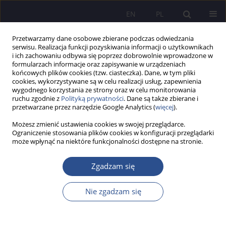
EN
PL
Przetwarzamy dane osobowe zbierane podczas odwiedzania
serwisu. Realizacja funkcji pozyskiwania informacji o użytkownikach
i ich zachowaniu odbywa się poprzez dobrowolnie wprowadzone w
formularzach informacje oraz zapisywanie w urządzeniach
końcowych plików cookies (tzw. ciasteczka). Dane, w tym pliki
cookies, wykorzystywane są w celu realizacji usług, zapewnienia
wygodnego korzystania ze strony oraz w celu monitorowania
2/2015 vol. 25
ruchu zgodnie z
Polityką prywatności
. Dane są także zbierane i
przetwarzane przez narzędzie Google Analytics (
więcej
).
Możesz zmienić ustawienia cookies w swojej przeglądarce.
Ograniczenie stosowania plików cookies w konfiguracji przeglądarki
może wpłynąć na niektóre funkcjonalności dostępne na stronie.
Niska frekwencja uczniów jako
jedna z przyczyn niepowodzeń
Zgadzam się
szkolnych
Nie zgadzam się
1
Barbara Antczak