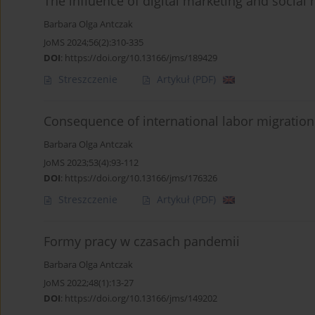
The influence of digital marketing and socia
Barbara Olga Antczak
JoMS 2024;56(2):310-335
DOI
:
https://doi.org/10.13166/jms/189429
Streszczenie
Artykuł
(PDF)
Consequence of international labor migration 
Barbara Olga Antczak
JoMS 2023;53(4):93-112
DOI
:
https://doi.org/10.13166/jms/176326
Streszczenie
Artykuł
(PDF)
Formy pracy w czasach pandemii
Barbara Olga Antczak
JoMS 2022;48(1):13-27
DOI
:
https://doi.org/10.13166/jms/149202