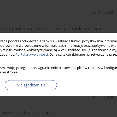
Statystyki
na i opinie studentów dotyczące funkcjonowania
ne podczas odwiedzania serwisu. Realizacja funkcji pozyskiwania informacj
obrowolnie wprowadzone w formularzach informacje oraz zapisywanie w u
 tym pliki cookies, wykorzystywane są w celu realizacji usług, zapewnienia 
 zgodnie z
Polityką prywatności
. Dane są także zbierane i przetwarzane prze
Statystyki
s w swojej przeglądarce. Ograniczenie stosowania plików cookies w konfigur
 na stronie.
ywie prognoz demograficznych
Nie zgadzam się
Statystyki
 wyższej. Raport z badań