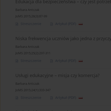
Edukacja dla bezpieczeństwa – czy jest potrz
Barbara Antczak
JoMS 2015;26(3):87-99
Streszczenie
Artykuł
(PDF)
Niska frekwencja uczniów jako jedna z przyc
Barbara Antczak
JoMS 2015;25(2):297-311
Streszczenie
Artykuł
(PDF)
Usługi edukacyjne – misja czy komercja?
Barbara Antczak
JoMS 2015;24(1):333-347
Streszczenie
Artykuł
(PDF)