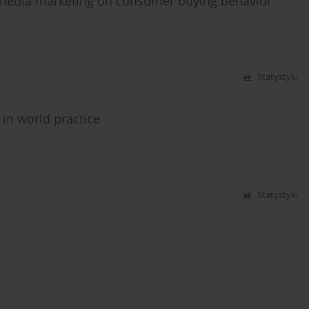
l media marketing on consumer buying behavior
Statystyki
in world practice
Statystyki