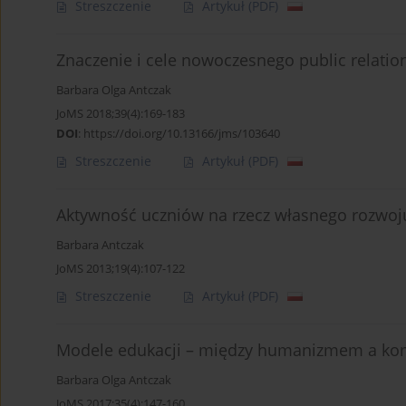
Streszczenie
Artykuł
(PDF)
Znaczenie i cele nowoczesnego public relatio
Barbara Olga Antczak
JoMS 2018;39(4):169-183
DOI
:
https://doi.org/10.13166/jms/103640
Streszczenie
Artykuł
(PDF)
Aktywność uczniów na rzecz własnego rozwoju
Barbara Antczak
JoMS 2013;19(4):107-122
Streszczenie
Artykuł
(PDF)
Modele edukacji – między humanizmem a ko
Barbara Olga Antczak
JoMS 2017;35(4):147-160