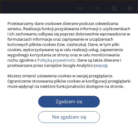
EN
PL
Przetwarzamy dane osobowe zbierane podczas odwiedzania
serwisu. Realizacja funkcji pozyskiwania informacji o użytkownikach
i ich zachowaniu odbywa się poprzez dobrowolnie wprowadzone w
formularzach informacje oraz zapisywanie w urządzeniach
końcowych plików cookies (tzw. ciasteczka). Dane, w tym pliki
cookies, wykorzystywane są w celu realizacji usług, zapewnienia
wygodnego korzystania ze strony oraz w celu monitorowania
Słowo kluczowe
prawa człowieka
ruchu zgodnie z
Polityką prywatności
. Dane są także zbierane i
przetwarzane przez narzędzie Google Analytics (
więcej
).
Prawo człowieka do środowiska w kontekście
Możesz zmienić ustawienia cookies w swojej przeglądarce.
Ograniczenie stosowania plików cookies w konfiguracji przeglądarki
nowego pakietu UE Fit for 55
może wpłynąć na niektóre funkcjonalności dostępne na stronie.
Magdalena Sitek
Zgadzam się
JoMS 2023;52(3):9-23
DOI
:
https://doi.org/10.13166/jms/172891
Statystyki
Nie zgadzam się
Streszczenie
Artykuł
(PDF)