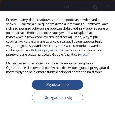
EN
PL
Przetwarzamy dane osobowe zbierane podczas odwiedzania
serwisu. Realizacja funkcji pozyskiwania informacji o użytkownikach
i ich zachowaniu odbywa się poprzez dobrowolnie wprowadzone w
formularzach informacje oraz zapisywanie w urządzeniach
końcowych plików cookies (tzw. ciasteczka). Dane, w tym pliki
cookies, wykorzystywane są w celu realizacji usług, zapewnienia
wygodnego korzystania ze strony oraz w celu monitorowania
2/2018 vol. 37
ruchu zgodnie z
Polityką prywatności
. Dane są także zbierane i
przetwarzane przez narzędzie Google Analytics (
więcej
).
Możesz zmienić ustawienia cookies w swojej przeglądarce.
Ograniczenie stosowania plików cookies w konfiguracji przeglądarki
może wpłynąć na niektóre funkcjonalności dostępne na stronie.
Prawo i Literatura. Miejsca
metafizycznego myślenia.
Zgadzam się
Nie zgadzam się
1
Dorota Anna Łażewska
Więcej