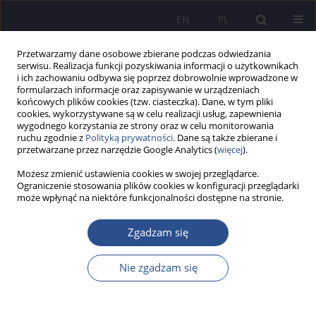
EN
PL
Przetwarzamy dane osobowe zbierane podczas odwiedzania
serwisu. Realizacja funkcji pozyskiwania informacji o użytkownikach
i ich zachowaniu odbywa się poprzez dobrowolnie wprowadzone w
formularzach informacje oraz zapisywanie w urządzeniach
końcowych plików cookies (tzw. ciasteczka). Dane, w tym pliki
cookies, wykorzystywane są w celu realizacji usług, zapewnienia
wygodnego korzystania ze strony oraz w celu monitorowania
Autor
Sebastian Bentkowski
ruchu zgodnie z
Polityką prywatności
. Dane są także zbierane i
przetwarzane przez narzędzie Google Analytics (
więcej
).
PRACA ORYGINALNA
Możesz zmienić ustawienia cookies w swojej przeglądarce.
Ograniczenie stosowania plików cookies w konfiguracji przeglądarki
Normative determinants of effective
może wpłynąć na niektóre funkcjonalności dostępne na stronie.
management of municipal resources
Zgadzam się
Sebastian Krzysztof Bentkowski
JoMS 2024;60(6):673-693
DOI
:
https://doi.org/10.13166/jms/196761
Nie zgadzam się
Statystyki
Streszczenie
Artykuł
(PDF)