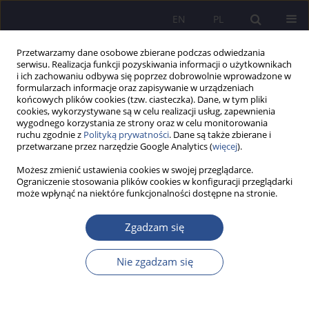
EN
PL
Przetwarzamy dane osobowe zbierane podczas odwiedzania
serwisu. Realizacja funkcji pozyskiwania informacji o użytkownikach
i ich zachowaniu odbywa się poprzez dobrowolnie wprowadzone w
formularzach informacje oraz zapisywanie w urządzeniach
końcowych plików cookies (tzw. ciasteczka). Dane, w tym pliki
cookies, wykorzystywane są w celu realizacji usług, zapewnienia
wygodnego korzystania ze strony oraz w celu monitorowania
Autor
Grzegorz Świecarz
ruchu zgodnie z
Polityką prywatności
. Dane są także zbierane i
przetwarzane przez narzędzie Google Analytics (
więcej
).
PRACA ORYGINALNA
Możesz zmienić ustawienia cookies w swojej przeglądarce.
Ograniczenie stosowania plików cookies w konfiguracji przeglądarki
Cyberbullying Against Children and Adolescents –
może wpłynąć na niektóre funkcjonalności dostępne na stronie.
Legal Framework and Preventive Strategies
Zgadzam się
Grzegorz Paweł Świecarz
JoMS 2026;66(2):849-868
DOI
:
https://doi.org/10.13166/jms/224801
Nie zgadzam się
Statystyki
Streszczenie
Artykuł
(PDF)