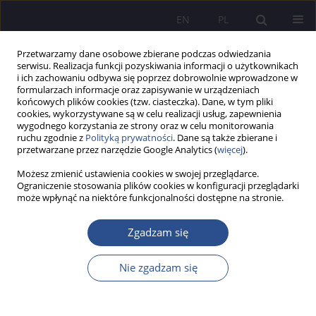
EN
PL
Przetwarzamy dane osobowe zbierane podczas odwiedzania
serwisu. Realizacja funkcji pozyskiwania informacji o użytkownikach
i ich zachowaniu odbywa się poprzez dobrowolnie wprowadzone w
formularzach informacje oraz zapisywanie w urządzeniach
końcowych plików cookies (tzw. ciasteczka). Dane, w tym pliki
cookies, wykorzystywane są w celu realizacji usług, zapewnienia
wygodnego korzystania ze strony oraz w celu monitorowania
Słowo kluczowe
wychowanie
ruchu zgodnie z
Polityką prywatności
. Dane są także zbierane i
przetwarzane przez narzędzie Google Analytics (
więcej
).
PRACA ORYGINALNA
Możesz zmienić ustawienia cookies w swojej przeglądarce.
Ograniczenie stosowania plików cookies w konfiguracji przeglądarki
Działania wspierające i opiekuńczo-wychowawcze
może wpłynąć na niektóre funkcjonalności dostępne na stronie.
w rodzinnej pieczy zastępczej – potrzeby a
możliwości
Zgadzam się
Marzena Ruszkowska
JoMS 2026;65(1):448-464
Nie zgadzam się
DOI
:
https://doi.org/10.13166/jms/217467
Statystyki