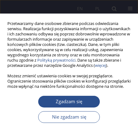
EN
PL
Przetwarzamy dane osobowe zbierane podczas odwiedzania
serwisu. Realizacja funkcji pozyskiwania informacji o użytkownikach
i ich zachowaniu odbywa się poprzez dobrowolnie wprowadzone w
formularzach informacje oraz zapisywanie w urządzeniach
końcowych plików cookies (tzw. ciasteczka). Dane, w tym pliki
cookies, wykorzystywane są w celu realizacji usług, zapewnienia
wygodnego korzystania ze strony oraz w celu monitorowania
Słowo kluczowe
ruchu zgodnie z
Polityką prywatności
. Dane są także zbierane i
przetwarzane przez narzędzie Google Analytics (
więcej
).
przedsiębiorstwo
Możesz zmienić ustawienia cookies w swojej przeglądarce.
Ograniczenie stosowania plików cookies w konfiguracji przeglądarki
PRACA ORYGINALNA
może wpłynąć na niektóre funkcjonalności dostępne na stronie.
Etyczność i odpowiedzialność jako nowe
fundamenty konkurencyjności organizacji – CSR z
Zgadzam się
perspektywy młodego pokolenia konsumentów
Nie zgadzam się
Anna Wolak-Tuzimek
,
Lidia Kaliszczak
,
Katarzyna Sieradzka
,
Łukasz
Wójtowicz
JoMS 2025;63(3):329-346