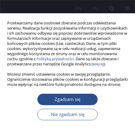
EN
PL
Przetwarzamy dane osobowe zbierane podczas odwiedzania
serwisu. Realizacja funkcji pozyskiwania informacji o użytkownikach
i ich zachowaniu odbywa się poprzez dobrowolnie wprowadzone w
formularzach informacje oraz zapisywanie w urządzeniach
końcowych plików cookies (tzw. ciasteczka). Dane, w tym pliki
cookies, wykorzystywane są w celu realizacji usług, zapewnienia
wygodnego korzystania ze strony oraz w celu monitorowania
Słowo kluczowe
edukacja
ruchu zgodnie z
Polityką prywatności
. Dane są także zbierane i
przetwarzane przez narzędzie Google Analytics (
więcej
).
międzykulturowa
Możesz zmienić ustawienia cookies w swojej przeglądarce.
Ograniczenie stosowania plików cookies w konfiguracji przeglądarki
Biopolityka i etyka przyjmowania. Pedagogika
może wpłynąć na niektóre funkcjonalności dostępne na stronie.
wobec migracji
Zgadzam się
Piotr Wacław Krajewski
,
Anna Krajewska
JoMS 2023;52(3):62-81
Nie zgadzam się
DOI
:
https://doi.org/10.13166/jms/173090
Statystyki
Streszczenie
Artykuł
(PDF)