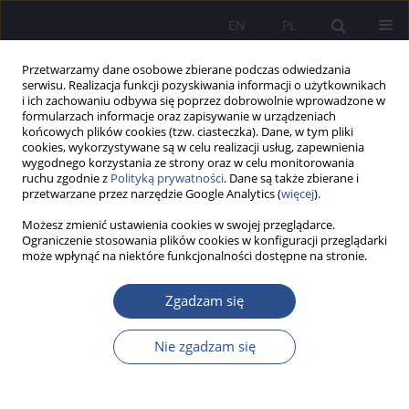
EN
PL
Przetwarzamy dane osobowe zbierane podczas odwiedzania
serwisu. Realizacja funkcji pozyskiwania informacji o użytkownikach
i ich zachowaniu odbywa się poprzez dobrowolnie wprowadzone w
formularzach informacje oraz zapisywanie w urządzeniach
końcowych plików cookies (tzw. ciasteczka). Dane, w tym pliki
cookies, wykorzystywane są w celu realizacji usług, zapewnienia
wygodnego korzystania ze strony oraz w celu monitorowania
Autor
Łukasz Roman
ruchu zgodnie z
Polityką prywatności
. Dane są także zbierane i
przetwarzane przez narzędzie Google Analytics (
więcej
).
Sprawozdanie z V Forum Gospodarczego Powiatu
Możesz zmienić ustawienia cookies w swojej przeglądarce.
Ograniczenie stosowania plików cookies w konfiguracji przeglądarki
Otwockiego i Gali Biznesu Powiatu Otwockiego
może wpłynąć na niektóre funkcjonalności dostępne na stronie.
Łukasz Roman
Zgadzam się
JoMS 2017;35(4):375-382
DOI
:
https://doi.org/10.13166/jms/84829
Statystyki
Nie zgadzam się
Artykuł
(PDF)