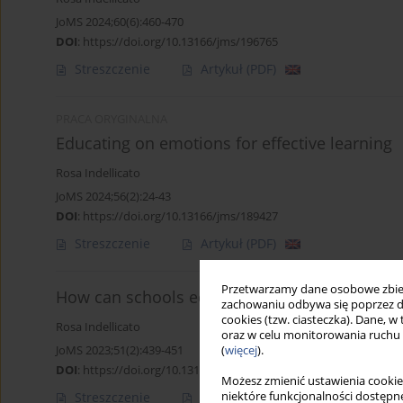
JoMS 2024;60(6):460-470
DOI
:
https://doi.org/10.13166/jms/196765
Streszczenie
Artykuł
(PDF)
PRACA ORYGINALNA
Educating on emotions for effective learning
Rosa Indellicato
JoMS 2024;56(2):24-43
DOI
:
https://doi.org/10.13166/jms/189427
Streszczenie
Artykuł
(PDF)
Przetwarzamy dane osobowe zbiera
How can schools educate for change? From e
zachowaniu odbywa się poprzez d
cookies (tzw. ciasteczka). Dane, w
Rosa Indellicato
oraz w celu monitorowania ruchu
JoMS 2023;51(2):439-451
(
więcej
).
DOI
:
https://doi.org/10.13166/jms/166245
Możesz zmienić ustawienia cookie
niektóre funkcjonalności dostępne
Streszczenie
Artykuł
(PDF)