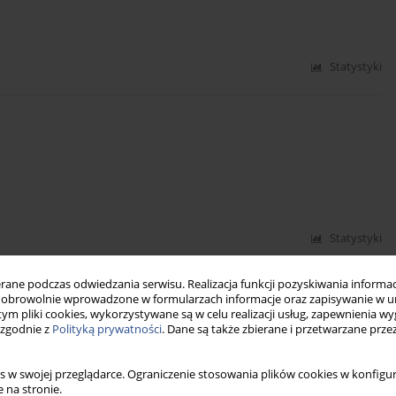
Statystyki
Statystyki
ne podczas odwiedzania serwisu. Realizacja funkcji pozyskiwania informacj
cology to ecosophy
obrowolnie wprowadzone w formularzach informacje oraz zapisywanie w u
 tym pliki cookies, wykorzystywane są w celu realizacji usług, zapewnienia 
 zgodnie z
Polityką prywatności
. Dane są także zbierane i przetwarzane prze
s w swojej przeglądarce. Ograniczenie stosowania plików cookies w konfigur
 na stronie.
Statystyki