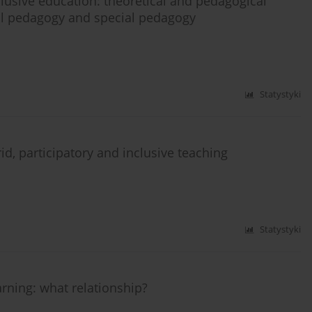
clusive education: theoretical and pedagogical
al pedagogy and special pedagogy
Statystyki
d, participatory and inclusive teaching
Statystyki
arning: what relationship?