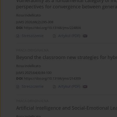
Vulnerability as a fundamental category of in
perspectives for convergence between gener
Rosa Indellicato
JoMS 2026;66(2):295-308
DOI
:
https://doi.org/10.13166/jms/224804
Streszczenie
Artykuł
(PDF)
PRACA ORYGINALNA
Beyond the classroom new strategies for hybri
Rosa Indellicato
JoMS 2025;64(4):84-100
DOI
:
https://doi.org/10.13166/jms/214309
Streszczenie
Artykuł
(PDF)
PRACA ORYGINALNA
Artificial Intelligence and Social-Emotional Le
Rosa Indellicato