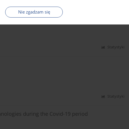
Nie zgadzam się
erary of education for sustainability
Statystyki
Statystyki
hnologies during the Covid-19 period