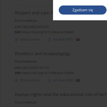
Zgadzam się
Respect and care for the common home: an itin
Rosa Indellicato
JoMS 2022;49(2):659-679
DOI
:
https://doi.org/10.13166/jms/156465
Streszczenie
Artykuł
(PDF)
Bioethics and ecopedagogy
Rosa Indellicato
JoMS 2021;47(2):153-172
DOI
:
https://doi.org/10.13166/jms/143239
Streszczenie
Artykuł
(PDF)
Human rights and the educational role of tec
Rosa Indellicato