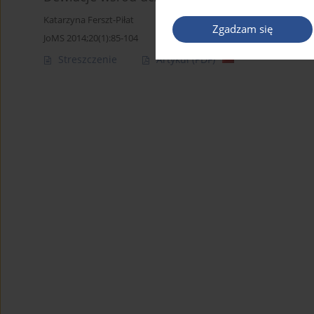
Katarzyna Ferszt-Piłat
Zgadzam się
JoMS 2014;20(1):85-104
Streszczenie
Artykuł
(PDF)