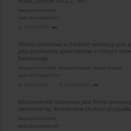
WSGE, Józefów 2012, s. 183.
Katarzyna Ferszt-Piłat
JoMS 2013;19(4):507-515
Artykuł
(PDF)
Wiedza kulturowa w mediach edukacyjnych. an
jako przykładów społeczeństw o różnych doświ
badawczego
Katarzyna Ferszt-Piłat
,
Kateryna Novikova
,
Tomasz Wrzosek
JoMS 2015;27(4):251-274
Streszczenie
Artykuł
(PDF)
Różnorodność kulturowa jako forma innowacji 
elementarnej. Wielokrotne studium przypadk
Katarzyna Ferszt-Piłat
JoMS 2015;26(3):363-381