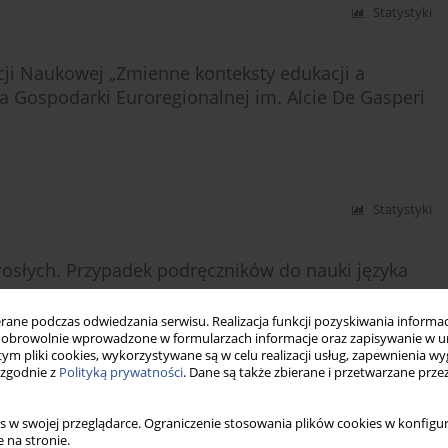
Statystyki
ji Naukowej „Zmienne konteksty edukacji a
a Gospodarki Euroregionalnej im. Alcie De Gasperi
Statystyki
osłych. Przypadek podręczników do nauki języka
ne podczas odwiedzania serwisu. Realizacja funkcji pozyskiwania informacj
obrowolnie wprowadzone w formularzach informacje oraz zapisywanie w u
 tym pliki cookies, wykorzystywane są w celu realizacji usług, zapewnienia 
 zgodnie z
Polityką prywatności
. Dane są także zbierane i przetwarzane prze
Statystyki
s w swojej przeglądarce. Ograniczenie stosowania plików cookies w konfigur
zkole oraz informowanie nauczycieli
 na stronie.