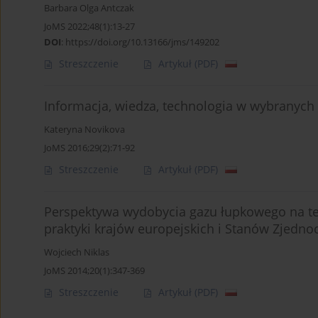
Barbara Olga Antczak
JoMS 2022;48(1):13-27
DOI
:
https://doi.org/10.13166/jms/149202
Streszczenie
Artykuł
(PDF)
Informacja, wiedza, technologia w wybranych
Kateryna Novikova
JoMS 2016;29(2):71-92
Streszczenie
Artykuł
(PDF)
Perspektywa wydobycia gazu łupkowego na ter
praktyki krajów europejskich i Stanów Zjedn
Wojciech Niklas
JoMS 2014;20(1):347-369
Streszczenie
Artykuł
(PDF)