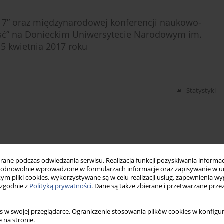
017” oraz międzynarodowej konferencji naukowo-
ność” na Donieckim Uniwersytecie Narodowym im.
-5 kwietnia 2017 roku
Statystyki
ne podczas odwiedzania serwisu. Realizacja funkcji pozyskiwania informacj
obrowolnie wprowadzone w formularzach informacje oraz zapisywanie w u
 tym pliki cookies, wykorzystywane są w celu realizacji usług, zapewnienia 
 zgodnie z
Polityką prywatności
. Dane są także zbierane i przetwarzane prze
s w swojej przeglądarce. Ograniczenie stosowania plików cookies w konfigur
 na stronie.