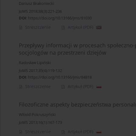
Dariusz Brakoniecki
JoMS 2018;38(3):221-236
DOI
:
https://doi.org/10.13166/jms/81030
Streszczenie
Artykuł
(PDF)
Przepływy informacji w procesach społeczno-p
socjologów na przestrzeni dziejów
Radosław Lipiński
JoMS 2017;35(4):119-132
DOI
:
https://doi.org/10.13166/jms/84818
Streszczenie
Artykuł
(PDF)
Filozoficzne aspekty bezpieczeństwa persona
Witold Pokruszyński
JoMS 2013;16(1):167-173
Streszczenie
Artykuł
(PDF)