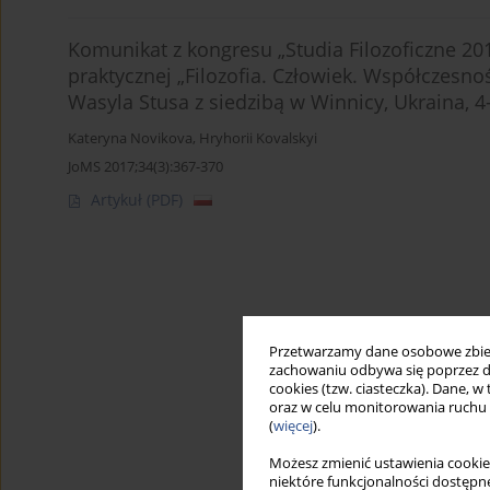
Komunikat z kongresu „Studia Filozoficzne 2
praktycznej „Filozofia. Człowiek. Współczes
Wasyla Stusa z siedzibą w Winnicy, Ukraina, 4
Kateryna Novikova
,
Hryhorii Kovalskyi
JoMS 2017;34(3):367-370
Artykuł
(PDF)
Przetwarzamy dane osobowe zbiera
zachowaniu odbywa się poprzez d
cookies (tzw. ciasteczka). Dane, w
oraz w celu monitorowania ruchu
(
więcej
).
Możesz zmienić ustawienia cookie
niektóre funkcjonalności dostępne