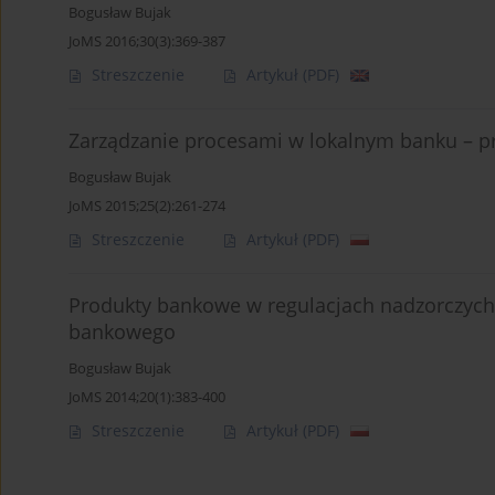
Bogusław Bujak
JoMS 2016;30(3):369-387
Streszczenie
Artykuł
(PDF)
Zarządzanie procesami w lokalnym banku – p
Bogusław Bujak
JoMS 2015;25(2):261-274
Streszczenie
Artykuł
(PDF)
Produkty bankowe w regulacjach nadzorczych
bankowego
Bogusław Bujak
JoMS 2014;20(1):383-400
Streszczenie
Artykuł
(PDF)