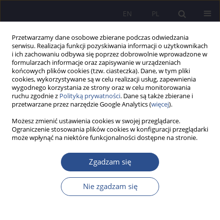
EN
PL
Przetwarzamy dane osobowe zbierane podczas odwiedzania
serwisu. Realizacja funkcji pozyskiwania informacji o użytkownikach
i ich zachowaniu odbywa się poprzez dobrowolnie wprowadzone w
formularzach informacje oraz zapisywanie w urządzeniach
końcowych plików cookies (tzw. ciasteczka). Dane, w tym pliki
cookies, wykorzystywane są w celu realizacji usług, zapewnienia
wygodnego korzystania ze strony oraz w celu monitorowania
4/2024 vol. 58
ruchu zgodnie z
Polityką prywatności
. Dane są także zbierane i
przetwarzane przez narzędzie Google Analytics (
więcej
).
PRACA ORYGINALNA
Możesz zmienić ustawienia cookies w swojej przeglądarce.
Ograniczenie stosowania plików cookies w konfiguracji przeglądarki
może wpłynąć na niektóre funkcjonalności dostępne na stronie.
Bezpieczeństwo pieszych na
przejściach dla pieszych
Zgadzam się
Nie zgadzam się
1
1
Andrzej Czesław Urban
,
Justyna Jurczak
,
1
Rafał Płocki