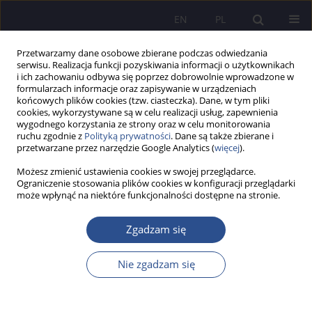
EN
PL
Przetwarzamy dane osobowe zbierane podczas odwiedzania
serwisu. Realizacja funkcji pozyskiwania informacji o użytkownikach
i ich zachowaniu odbywa się poprzez dobrowolnie wprowadzone w
formularzach informacje oraz zapisywanie w urządzeniach
końcowych plików cookies (tzw. ciasteczka). Dane, w tym pliki
cookies, wykorzystywane są w celu realizacji usług, zapewnienia
wygodnego korzystania ze strony oraz w celu monitorowania
Autor
Wojciech Niklas
ruchu zgodnie z
Polityką prywatności
. Dane są także zbierane i
przetwarzane przez narzędzie Google Analytics (
więcej
).
AMERYKAŃSKIE MEANDRY WYBORCZE
Możesz zmienić ustawienia cookies w swojej przeglądarce.
Ograniczenie stosowania plików cookies w konfiguracji przeglądarki
może wpłynąć na niektóre funkcjonalności dostępne na stronie.
Wojciech Niklas
JoMS 2019;41(2):273-294
Zgadzam się
DOI
:
https://doi.org/10.13166/jms/109738
Statystyki
Nie zgadzam się
Streszczenie
Artykuł
(PDF)
Perspektywa wydobycia gazu łupkowego na