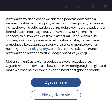
EN
PL
Przetwarzamy dane osobowe zbierane podczas odwiedzania
serwisu. Realizacja funkcji pozyskiwania informacji o użytkownikach
i ich zachowaniu odbywa się poprzez dobrowolnie wprowadzone w
formularzach informacje oraz zapisywanie w urządzeniach
końcowych plików cookies (tzw. ciasteczka). Dane, w tym pliki
cookies, wykorzystywane są w celu realizacji usług, zapewnienia
wygodnego korzystania ze strony oraz w celu monitorowania
Autor
Magdalena Skalny
ruchu zgodnie z
Polityką prywatności
. Dane są także zbierane i
przetwarzane przez narzędzie Google Analytics (
więcej
).
Możesz zmienić ustawienia cookies w swojej przeglądarce.
OPIS PRZYPADKU
Ograniczenie stosowania plików cookies w konfiguracji przeglądarki
może wpłynąć na niektóre funkcjonalności dostępne na stronie.
Wybrane formy terapii dziecka z zespołem Di
George’a. Studium przypadku
Zgadzam się
Edyta Ewelina Osękowska
,
Natalia Malik
,
Malwina Dąbek
,
Magdalena
Maria Skalny
Nie zgadzam się
JoMS 2025;61(1):504-523
DOI
:
https://doi.org/10.13166/jms/202618
Statystyki