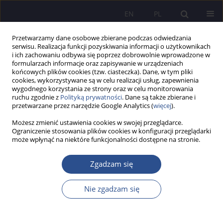
EN
PL
Przetwarzamy dane osobowe zbierane podczas odwiedzania
serwisu. Realizacja funkcji pozyskiwania informacji o użytkownikach
i ich zachowaniu odbywa się poprzez dobrowolnie wprowadzone w
formularzach informacje oraz zapisywanie w urządzeniach
końcowych plików cookies (tzw. ciasteczka). Dane, w tym pliki
cookies, wykorzystywane są w celu realizacji usług, zapewnienia
wygodnego korzystania ze strony oraz w celu monitorowania
Autor
Edyta Osękowska
ruchu zgodnie z
Polityką prywatności
. Dane są także zbierane i
przetwarzane przez narzędzie Google Analytics (
więcej
).
Możesz zmienić ustawienia cookies w swojej przeglądarce.
OPIS PRZYPADKU
Ograniczenie stosowania plików cookies w konfiguracji przeglądarki
może wpłynąć na niektóre funkcjonalności dostępne na stronie.
Wybrane formy terapii dziecka z zespołem Di
George’a. Studium przypadku
Zgadzam się
Edyta Ewelina Osękowska
,
Natalia Malik
,
Malwina Dąbek
,
Magdalena
Maria Skalny
Nie zgadzam się
JoMS 2025;61(1):504-523
DOI
:
https://doi.org/10.13166/jms/202618
Statystyki