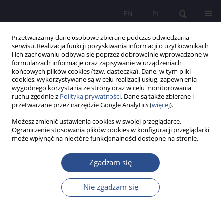
EN
PL
Przetwarzamy dane osobowe zbierane podczas odwiedzania
serwisu. Realizacja funkcji pozyskiwania informacji o użytkownikach
i ich zachowaniu odbywa się poprzez dobrowolnie wprowadzone w
formularzach informacje oraz zapisywanie w urządzeniach
końcowych plików cookies (tzw. ciasteczka). Dane, w tym pliki
cookies, wykorzystywane są w celu realizacji usług, zapewnienia
wygodnego korzystania ze strony oraz w celu monitorowania
Autor
Monika Krukowska
ruchu zgodnie z
Polityką prywatności
. Dane są także zbierane i
przetwarzane przez narzędzie Google Analytics (
więcej
).
Chiny i Afryka. Perspektywy współpracy po 6.
Możesz zmienić ustawienia cookies w swojej przeglądarce.
Ograniczenie stosowania plików cookies w konfiguracji przeglądarki
spotkaniu FOCAC w Johannesburgu (RPA)
może wpłynąć na niektóre funkcjonalności dostępne na stronie.
Monika Krukowska
Zgadzam się
JoMS 2016;30(3):157-180
Statystyki
Nie zgadzam się
Streszczenie
Artykuł
(PDF)
Miękka władza Chin – implikacje i ograniczenia