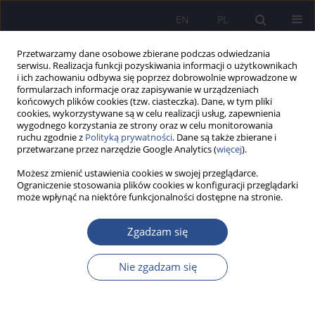
EN
PL
Przetwarzamy dane osobowe zbierane podczas odwiedzania
serwisu. Realizacja funkcji pozyskiwania informacji o użytkownikach
i ich zachowaniu odbywa się poprzez dobrowolnie wprowadzone w
formularzach informacje oraz zapisywanie w urządzeniach
końcowych plików cookies (tzw. ciasteczka). Dane, w tym pliki
cookies, wykorzystywane są w celu realizacji usług, zapewnienia
wygodnego korzystania ze strony oraz w celu monitorowania
Autor
Wojciech Kosior
ruchu zgodnie z
Polityką prywatności
. Dane są także zbierane i
przetwarzane przez narzędzie Google Analytics (
więcej
).
PRACA ORYGINALNA
Możesz zmienić ustawienia cookies w swojej przeglądarce.
Ograniczenie stosowania plików cookies w konfiguracji przeglądarki
Prokurator czy Prefekt – uwagi o zarządzaniu
może wpłynąć na niektóre funkcjonalności dostępne na stronie.
rzymskimi prowincjami na marginesie tytułu
Poncjusza Piłata
Zgadzam się
Wojciech Jan Kosior
JoMS 2026;65(1):564-585
Nie zgadzam się
DOI
:
https://doi.org/10.13166/jms/218203
Statystyki