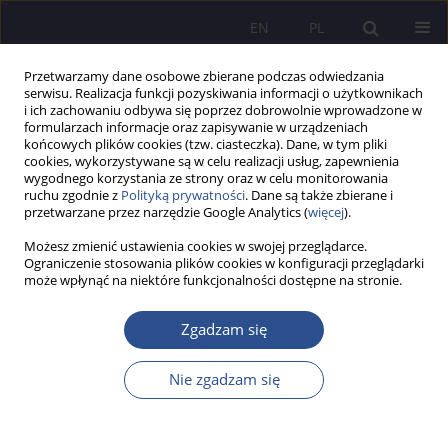
EN
PL
Przetwarzamy dane osobowe zbierane podczas odwiedzania
serwisu. Realizacja funkcji pozyskiwania informacji o użytkownikach
i ich zachowaniu odbywa się poprzez dobrowolnie wprowadzone w
formularzach informacje oraz zapisywanie w urządzeniach
końcowych plików cookies (tzw. ciasteczka). Dane, w tym pliki
cookies, wykorzystywane są w celu realizacji usług, zapewnienia
wygodnego korzystania ze strony oraz w celu monitorowania
Autor
Piotr Kluz
ruchu zgodnie z
Polityką prywatności
. Dane są także zbierane i
przetwarzane przez narzędzie Google Analytics (
więcej
).
Wymiar sprawiedliwości - tradycyjny czy
Możesz zmienić ustawienia cookies w swojej przeglądarce.
Ograniczenie stosowania plików cookies w konfiguracji przeglądarki
nowoczesny?
może wpłynąć na niektóre funkcjonalności dostępne na stronie.
Piotr Kluz
Zgadzam się
JoMS 2013;19(4):367-389
Statystyki
Nie zgadzam się
Streszczenie
Artykuł
(PDF)
Nowoczesne standardy wymiaru sprawiedliwości