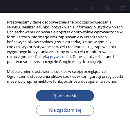
EN
PL
Przetwarzamy dane osobowe zbierane podczas odwiedzania
serwisu. Realizacja funkcji pozyskiwania informacji o użytkownikach
i ich zachowaniu odbywa się poprzez dobrowolnie wprowadzone w
formularzach informacje oraz zapisywanie w urządzeniach
końcowych plików cookies (tzw. ciasteczka). Dane, w tym pliki
cookies, wykorzystywane są w celu realizacji usług, zapewnienia
wygodnego korzystania ze strony oraz w celu monitorowania
Autor
Iryna Volovenko
ruchu zgodnie z
Polityką prywatności
. Dane są także zbierane i
przetwarzane przez narzędzie Google Analytics (
więcej
).
Możesz zmienić ustawienia cookies w swojej przeglądarce.
PECULIARITIES OF USING METAPHOR AS
Ograniczenie stosowania plików cookies w konfiguracji przeglądarki
może wpłynąć na niektóre funkcjonalności dostępne na stronie.
METALANGUAGE ELEMENT IN POLITICAL TEXTS
Iryna Volodymyrivna Volovenko
,
IRYNA Vasylivna Hryhorenko
Zgadzam się
JoMS 2019;43(4):181-192
DOI
:
https://doi.org/10.13166/jms/117974
Nie zgadzam się
Statystyki
Streszczenie
Artykuł
(PDF)