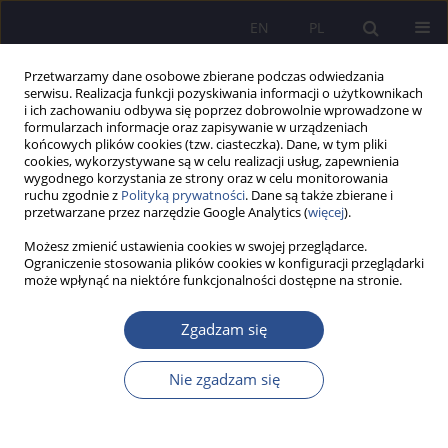
EN
PL
Przetwarzamy dane osobowe zbierane podczas odwiedzania
serwisu. Realizacja funkcji pozyskiwania informacji o użytkownikach
i ich zachowaniu odbywa się poprzez dobrowolnie wprowadzone w
formularzach informacje oraz zapisywanie w urządzeniach
końcowych plików cookies (tzw. ciasteczka). Dane, w tym pliki
cookies, wykorzystywane są w celu realizacji usług, zapewnienia
wygodnego korzystania ze strony oraz w celu monitorowania
Autor
Iryna Hryhorenko
ruchu zgodnie z
Polityką prywatności
. Dane są także zbierane i
przetwarzane przez narzędzie Google Analytics (
więcej
).
Możesz zmienić ustawienia cookies w swojej przeglądarce.
PECULIARITIES OF USING METAPHOR AS
Ograniczenie stosowania plików cookies w konfiguracji przeglądarki
może wpłynąć na niektóre funkcjonalności dostępne na stronie.
METALANGUAGE ELEMENT IN POLITICAL TEXTS
Iryna Volodymyrivna Volovenko
,
IRYNA Vasylivna Hryhorenko
Zgadzam się
JoMS 2019;43(4):181-192
DOI
:
https://doi.org/10.13166/jms/117974
Nie zgadzam się
Statystyki
Streszczenie
Artykuł
(PDF)