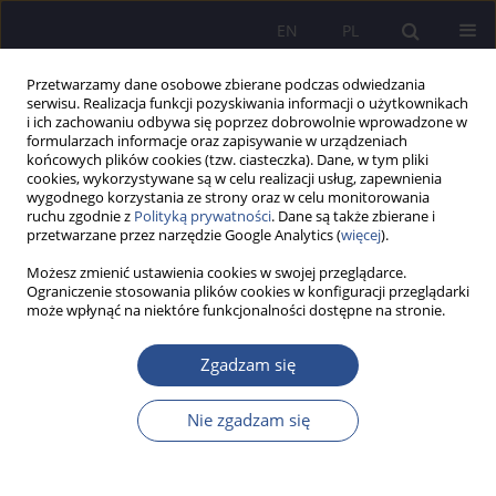
EN
PL
Przetwarzamy dane osobowe zbierane podczas odwiedzania
serwisu. Realizacja funkcji pozyskiwania informacji o użytkownikach
i ich zachowaniu odbywa się poprzez dobrowolnie wprowadzone w
formularzach informacje oraz zapisywanie w urządzeniach
końcowych plików cookies (tzw. ciasteczka). Dane, w tym pliki
cookies, wykorzystywane są w celu realizacji usług, zapewnienia
wygodnego korzystania ze strony oraz w celu monitorowania
Słowo kluczowe
kryzys
ruchu zgodnie z
Polityką prywatności
. Dane są także zbierane i
przetwarzane przez narzędzie Google Analytics (
więcej
).
klimatyczny
Możesz zmienić ustawienia cookies w swojej przeglądarce.
Ograniczenie stosowania plików cookies w konfiguracji przeglądarki
Porozumienie z Paryża – sposób na rozwiązanie
może wpłynąć na niektóre funkcjonalności dostępne na stronie.
kryzysu klimatycznego
Zgadzam się
Małgorzata Kaniewska
JoMS 2016;28(1):167-178
Nie zgadzam się
Statystyki
Streszczenie
Artykuł
(PDF)