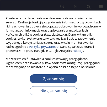
EN
PL
Przetwarzamy dane osobowe zbierane podczas odwiedzania
serwisu. Realizacja funkcji pozyskiwania informacji o użytkownikach
i ich zachowaniu odbywa się poprzez dobrowolnie wprowadzone w
formularzach informacje oraz zapisywanie w urządzeniach
końcowych plików cookies (tzw. ciasteczka). Dane, w tym pliki
cookies, wykorzystywane są w celu realizacji usług, zapewnienia
wygodnego korzystania ze strony oraz w celu monitorowania
Słowo kluczowe
edukacja
ruchu zgodnie z
Polityką prywatności
. Dane są także zbierane i
przetwarzane przez narzędzie Google Analytics (
więcej
).
wczesnoszkolna
Możesz zmienić ustawienia cookies w swojej przeglądarce.
Ograniczenie stosowania plików cookies w konfiguracji przeglądarki
Teoria czy praktyka? Kontrowersje na temat
może wpłynąć na niektóre funkcjonalności dostępne na stronie.
kształcenia nauczycieli edukacji wczesnoszkolnej
Zgadzam się
Wiesława Leżańska
JoMS 2016;31(4):11-26
Nie zgadzam się
Statystyki
Streszczenie
Artykuł
(PDF)