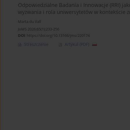
Odpowiedzialne Badania i Innowacje (RRI) j
wyzwania i rola uniwersytetów w kontekście
Marta du Vall
JoMS 2026;65(1):233-256
DOI
:
https://doi.org/10.13166/jms/220174
Streszczenie
Artykuł
(PDF)