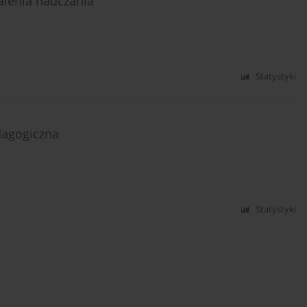
alenia nauczania
Statystyki
dagogiczna
Statystyki