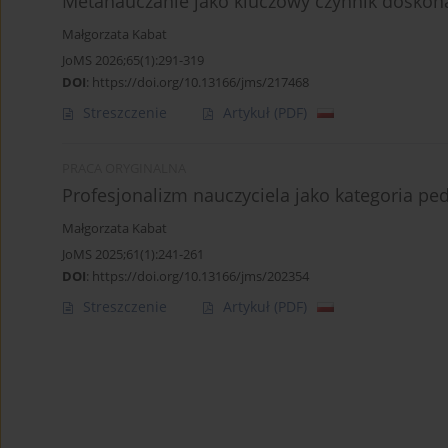
Metanauczanie jako kluczowy czynnik doskon
Małgorzata Kabat
JoMS 2026;65(1):291-319
DOI
:
https://doi.org/10.13166/jms/217468
Streszczenie
Artykuł
(PDF)
PRACA ORYGINALNA
Profesjonalizm nauczyciela jako kategoria pe
Małgorzata Kabat
JoMS 2025;61(1):241-261
DOI
:
https://doi.org/10.13166/jms/202354
Streszczenie
Artykuł
(PDF)