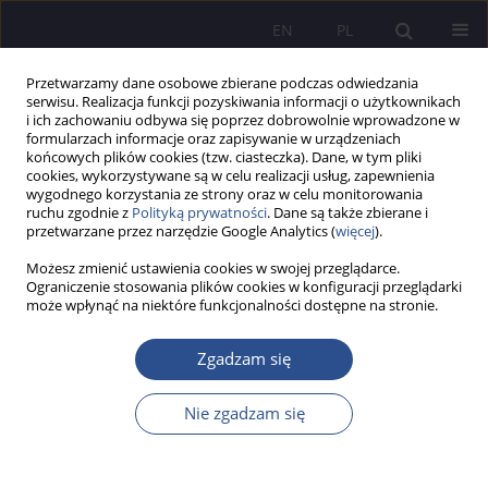
EN
PL
Przetwarzamy dane osobowe zbierane podczas odwiedzania
serwisu. Realizacja funkcji pozyskiwania informacji o użytkownikach
i ich zachowaniu odbywa się poprzez dobrowolnie wprowadzone w
formularzach informacje oraz zapisywanie w urządzeniach
końcowych plików cookies (tzw. ciasteczka). Dane, w tym pliki
cookies, wykorzystywane są w celu realizacji usług, zapewnienia
wygodnego korzystania ze strony oraz w celu monitorowania
Autor
Vasyl Brych
ruchu zgodnie z
Polityką prywatności
. Dane są także zbierane i
przetwarzane przez narzędzie Google Analytics (
więcej
).
Możesz zmienić ustawienia cookies w swojej przeglądarce.
Building resilience of municipalities and regions
Ograniczenie stosowania plików cookies w konfiguracji przeglądarki
może wpłynąć na niektóre funkcjonalności dostępne na stronie.
innovative management to smart specialization
Vasyl Brych
,
Olena Borysiak
,
Przemysław Górski
,
Uliana Tkach
,
Serhii
Zgadzam się
Hunko
,
Marta Juszczyk
JoMS 2023;54(Numer specjalny 5):378-394
Nie zgadzam się
DOI
:
https://doi.org/10.13166/jms/176220
Statystyki
Streszczenie
Artykuł
(PDF)