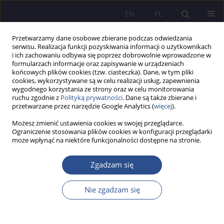
EN
PL
Przetwarzamy dane osobowe zbierane podczas odwiedzania
serwisu. Realizacja funkcji pozyskiwania informacji o użytkownikach
i ich zachowaniu odbywa się poprzez dobrowolnie wprowadzone w
formularzach informacje oraz zapisywanie w urządzeniach
końcowych plików cookies (tzw. ciasteczka). Dane, w tym pliki
cookies, wykorzystywane są w celu realizacji usług, zapewnienia
wygodnego korzystania ze strony oraz w celu monitorowania
Autor
Sabina Filipowicz
ruchu zgodnie z
Polityką prywatności
. Dane są także zbierane i
przetwarzane przez narzędzie Google Analytics (
więcej
).
Możesz zmienić ustawienia cookies w swojej przeglądarce.
Ocena wpływu wybranych leków na skorupiaka
Ograniczenie stosowania plików cookies w konfiguracji przeglądarki
może wpłynąć na niektóre funkcjonalności dostępne na stronie.
Gammarus varsoviensis
Agata Drobniewska
,
Sabina Filipowicz
,
Grzegorz Nałęcz-Jawecki
Zgadzam się
JoMS 2015;27(4):323-344
Statystyki
Nie zgadzam się
Streszczenie
Artykuł
(PDF)