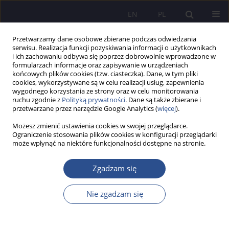
EN
PL
Przetwarzamy dane osobowe zbierane podczas odwiedzania
serwisu. Realizacja funkcji pozyskiwania informacji o użytkownikach
i ich zachowaniu odbywa się poprzez dobrowolnie wprowadzone w
formularzach informacje oraz zapisywanie w urządzeniach
końcowych plików cookies (tzw. ciasteczka). Dane, w tym pliki
cookies, wykorzystywane są w celu realizacji usług, zapewnienia
wygodnego korzystania ze strony oraz w celu monitorowania
Autor
Agata Pyra
ruchu zgodnie z
Polityką prywatności
. Dane są także zbierane i
przetwarzane przez narzędzie Google Analytics (
więcej
).
Możesz zmienić ustawienia cookies w swojej przeglądarce.
Wpływ działań promocyjnych na wybór uczelni
Ograniczenie stosowania plików cookies w konfiguracji przeglądarki
może wpłynąć na niektóre funkcjonalności dostępne na stronie.
wyższej. Raport z badań
Barbara Antczak
,
Agata Pyra
,
Karolina Malinowska
,
Piotr Wiącek
Zgadzam się
JoMS 2016;31(4):237-260
Statystyki
Nie zgadzam się
Streszczenie
Artykuł
(PDF)