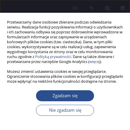
EN
PL
Przetwarzamy dane osobowe zbierane podczas odwiedzania
serwisu. Realizacja funkcji pozyskiwania informacji o użytkownikach
i ich zachowaniu odbywa się poprzez dobrowolnie wprowadzone w
formularzach informacje oraz zapisywanie w urządzeniach
końcowych plików cookies (tzw. ciasteczka). Dane, w tym pliki
cookies, wykorzystywane są w celu realizacji usług, zapewnienia
wygodnego korzystania ze strony oraz w celu monitorowania
Autor
Cezary ORŁOWSKI
ruchu zgodnie z
Polityką prywatności
. Dane są także zbierane i
przetwarzane przez narzędzie Google Analytics (
więcej
).
Możesz zmienić ustawienia cookies w swojej przeglądarce.
PRACA ORYGINALNA
Ograniczenie stosowania plików cookies w konfiguracji przeglądarki
może wpłynąć na niektóre funkcjonalności dostępne na stronie.
Procesy rozpoznania potencjału komercjalizacji
prac dyplomowych z zakresu IT w uczelniach
Zgadzam się
niepublicznych
Bogdan Nogalski
,
Mariusz Ochla
,
Cezary Orłowski
Nie zgadzam się
JoMS 2025;61(1):114-143
DOI
:
https://doi.org/10.13166/jms/202555
Statystyki