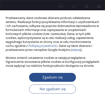
EN
PL
Przetwarzamy dane osobowe zbierane podczas odwiedzania
serwisu. Realizacja funkcji pozyskiwania informacji o użytkownikach
i ich zachowaniu odbywa się poprzez dobrowolnie wprowadzone w
formularzach informacje oraz zapisywanie w urządzeniach
końcowych plików cookies (tzw. ciasteczka). Dane, w tym pliki
cookies, wykorzystywane są w celu realizacji usług, zapewnienia
wygodnego korzystania ze strony oraz w celu monitorowania
Autor
Mikołaj Łuczak
ruchu zgodnie z
Polityką prywatności
. Dane są także zbierane i
przetwarzane przez narzędzie Google Analytics (
więcej
).
Możesz zmienić ustawienia cookies w swojej przeglądarce.
PRACA ORYGINALNA
Ograniczenie stosowania plików cookies w konfiguracji przeglądarki
może wpłynąć na niektóre funkcjonalności dostępne na stronie.
Terapia wirtualna: symulacje proceduralne w
edukacji, terapii i kompleksowej rehabilitacji
Zgadzam się
pacjentów
Łukasz Wojciech Androsiuk
,
Mikołaj Jacek Łuczak
,
Małgorzata Obrycka
Nie zgadzam się
JoMS 2025;63(3):799-815
DOI
:
https://doi.org/10.13166/jms/210404
Statystyki