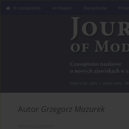
O czasopiśmie
Archiwum
Dla autorów
Proce
Autor
Grzegorz Mazurek
PRACA POGLĄDOWA