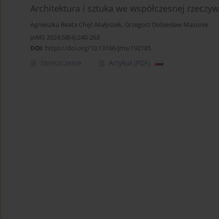
Architektura i sztuka we współczesnej rzeczy
Agnieszka Beata Chęć-Małyszek
,
Grzegorz Dobiesław Mazurek
JoMS 2024;58(4):240-263
DOI
:
https://doi.org/10.13166/jms/192185
Streszczenie
Artykuł
(PDF)