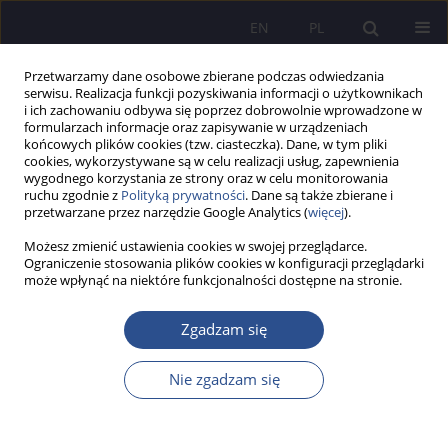
EN
PL
Przetwarzamy dane osobowe zbierane podczas odwiedzania
serwisu. Realizacja funkcji pozyskiwania informacji o użytkownikach
i ich zachowaniu odbywa się poprzez dobrowolnie wprowadzone w
formularzach informacje oraz zapisywanie w urządzeniach
końcowych plików cookies (tzw. ciasteczka). Dane, w tym pliki
cookies, wykorzystywane są w celu realizacji usług, zapewnienia
wygodnego korzystania ze strony oraz w celu monitorowania
Autor
Elena Levanova
ruchu zgodnie z
Polityką prywatności
. Dane są także zbierane i
przetwarzane przez narzędzie Google Analytics (
więcej
).
Możesz zmienić ustawienia cookies w swojej przeglądarce.
The design of post-graduate pedagogical
Ograniczenie stosowania plików cookies w konfiguracji przeglądarki
może wpłynąć na niektóre funkcjonalności dostępne na stronie.
education College teachers: technological aspect
Elena Levanova
Zgadzam się
JoMS 2015;24(1):85-103
Statystyki
Nie zgadzam się
Streszczenie
Artykuł
(PDF)