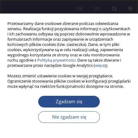
EN
PL
Przetwarzamy dane osobowe zbierane podczas odwiedzania
serwisu. Realizacja funkcji pozyskiwania informacji o użytkownikach
i ich zachowaniu odbywa się poprzez dobrowolnie wprowadzone w
formularzach informacje oraz zapisywanie w urządzeniach
końcowych plików cookies (tzw. ciasteczka). Dane, w tym pliki
cookies, wykorzystywane są w celu realizacji usług, zapewnienia
wygodnego korzystania ze strony oraz w celu monitorowania
Autor
Petr Kocina
ruchu zgodnie z
Polityką prywatności
. Dane są także zbierane i
przetwarzane przez narzędzie Google Analytics (
więcej
).
Możesz zmienić ustawienia cookies w swojej przeglądarce.
Ethical analysis of the right of persons with
Ograniczenie stosowania plików cookies w konfiguracji przeglądarki
może wpłynąć na niektóre funkcjonalności dostępne na stronie.
intellectual disabilities to sexuality education in
Slovakia
Zgadzam się
Petr Kocina
,
Dagmar Marková
JoMS 2015;26(3):323-334
Nie zgadzam się
Statystyki
Streszczenie
Artykuł
(PDF)