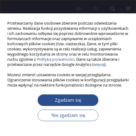
EN
PL
Przetwarzamy dane osobowe zbierane podczas odwiedzania
serwisu. Realizacja funkcji pozyskiwania informacji o użytkownikach
i ich zachowaniu odbywa się poprzez dobrowolnie wprowadzone w
formularzach informacje oraz zapisywanie w urządzeniach
końcowych plików cookies (tzw. ciasteczka). Dane, w tym pliki
cookies, wykorzystywane są w celu realizacji usług, zapewnienia
wygodnego korzystania ze strony oraz w celu monitorowania
Autor
Maira Kaiyrgalieva
ruchu zgodnie z
Polityką prywatności
. Dane są także zbierane i
przetwarzane przez narzędzie Google Analytics (
więcej
).
Możesz zmienić ustawienia cookies w swojej przeglądarce.
The place of financial leasing in entrepreneurship
Ograniczenie stosowania plików cookies w konfiguracji przeglądarki
może wpłynąć na niektóre funkcjonalności dostępne na stronie.
Kazakhstan
Roza Kurmankulova
,
Maira Kaiyrgalieva
,
Marzhan Urazgaliyeva
,
Zgadzam się
Nerzhamal Kurmankulova
JoMS 2017;34(3):277-291
Nie zgadzam się
Statystyki
Streszczenie
Artykuł
(PDF)