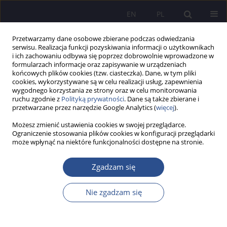
EN
PL
Przetwarzamy dane osobowe zbierane podczas odwiedzania
serwisu. Realizacja funkcji pozyskiwania informacji o użytkownikach
i ich zachowaniu odbywa się poprzez dobrowolnie wprowadzone w
formularzach informacje oraz zapisywanie w urządzeniach
końcowych plików cookies (tzw. ciasteczka). Dane, w tym pliki
cookies, wykorzystywane są w celu realizacji usług, zapewnienia
wygodnego korzystania ze strony oraz w celu monitorowania
Autor
Jarosław Jastrzębski
ruchu zgodnie z
Polityką prywatności
. Dane są także zbierane i
przetwarzane przez narzędzie Google Analytics (
więcej
).
Możesz zmienić ustawienia cookies w swojej przeglądarce.
Samoocena i poczucie alienacji jako predyktory
Ograniczenie stosowania plików cookies w konfiguracji przeglądarki
może wpłynąć na niektóre funkcjonalności dostępne na stronie.
jakości życia osób z niepełnosprawnością
ruchową
Zgadzam się
Jarosław Jastrzębski
,
Milena Pasiak
JoMS 2013;19(4):81-105
Nie zgadzam się
Statystyki
Streszczenie
Artykuł
(PDF)