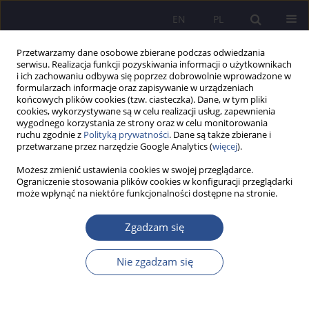
EN
PL
Przetwarzamy dane osobowe zbierane podczas odwiedzania
serwisu. Realizacja funkcji pozyskiwania informacji o użytkownikach
i ich zachowaniu odbywa się poprzez dobrowolnie wprowadzone w
formularzach informacje oraz zapisywanie w urządzeniach
końcowych plików cookies (tzw. ciasteczka). Dane, w tym pliki
cookies, wykorzystywane są w celu realizacji usług, zapewnienia
wygodnego korzystania ze strony oraz w celu monitorowania
Autor
Agnieszka Jarosik-Michalak
ruchu zgodnie z
Polityką prywatności
. Dane są także zbierane i
przetwarzane przez narzędzie Google Analytics (
więcej
).
Możesz zmienić ustawienia cookies w swojej przeglądarce.
PRACA ORYGINALNA
Ograniczenie stosowania plików cookies w konfiguracji przeglądarki
może wpłynąć na niektóre funkcjonalności dostępne na stronie.
The role of a leader in shaping employee
behaviour in the VUCA/BANI world
Zgadzam się
Joanna Urszula Olkowicz
,
Agnieszka Jarosik-Michalak
,
Arkadiusz
Kozłowski
Nie zgadzam się
JoMS 2024;56(2):503-534
DOI
:
https://doi.org/10.13166/jms/188913
Statystyki