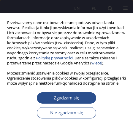
EN
PL
Przetwarzamy dane osobowe zbierane podczas odwiedzania
serwisu. Realizacja funkcji pozyskiwania informacji o użytkownikach
i ich zachowaniu odbywa się poprzez dobrowolnie wprowadzone w
formularzach informacje oraz zapisywanie w urządzeniach
końcowych plików cookies (tzw. ciasteczka). Dane, w tym pliki
cookies, wykorzystywane są w celu realizacji usług, zapewnienia
wygodnego korzystania ze strony oraz w celu monitorowania
Autor
Karina Górska-Rożej
ruchu zgodnie z
Polityką prywatności
. Dane są także zbierane i
przetwarzane przez narzędzie Google Analytics (
więcej
).
Możesz zmienić ustawienia cookies w swojej przeglądarce.
PRACA ORYGINALNA
Ograniczenie stosowania plików cookies w konfiguracji przeglądarki
może wpłynąć na niektóre funkcjonalności dostępne na stronie.
Wojsko na lokalnym rynku pracy z perspektywy
przedsiębiorców w województwie warmińsko-
Zgadzam się
mazurskim – wyniki badań pilotażowych
Karina Laura Górska-Rożej
,
Marzena Piotrowska-Trybull
,
Stanisław
Nie zgadzam się
Sirko
,
Małgorzata Orłowska
JoMS 2025;63(3):166-192
DOI
:
https://doi.org/10.13166/jms/209292