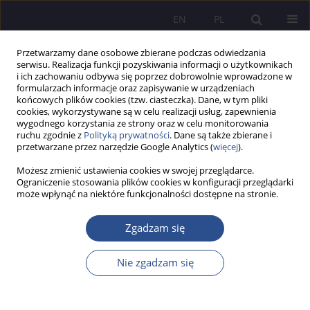
EN
PL
Przetwarzamy dane osobowe zbierane podczas odwiedzania
serwisu. Realizacja funkcji pozyskiwania informacji o użytkownikach
i ich zachowaniu odbywa się poprzez dobrowolnie wprowadzone w
formularzach informacje oraz zapisywanie w urządzeniach
końcowych plików cookies (tzw. ciasteczka). Dane, w tym pliki
cookies, wykorzystywane są w celu realizacji usług, zapewnienia
wygodnego korzystania ze strony oraz w celu monitorowania
Autor
Aleksandra Górecka
ruchu zgodnie z
Polityką prywatności
. Dane są także zbierane i
przetwarzane przez narzędzie Google Analytics (
więcej
).
Możesz zmienić ustawienia cookies w swojej przeglądarce.
Potrzeby transportowe sektora agrobiznesu w
Ograniczenie stosowania plików cookies w konfiguracji przeglądarki
może wpłynąć na niektóre funkcjonalności dostępne na stronie.
Polsce
Tomasz Rokicki
,
Magdalena Golonko
,
Aleksandra Górecka
Zgadzam się
JoMS 2018;39(4):309-320
DOI
:
https://doi.org/10.13166/jms/102739
Nie zgadzam się
Statystyki
Streszczenie
Artykuł
(PDF)