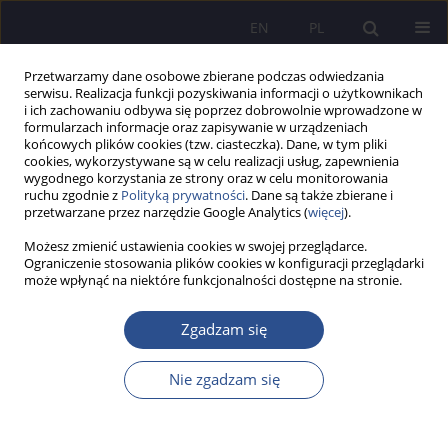
EN
PL
Przetwarzamy dane osobowe zbierane podczas odwiedzania
serwisu. Realizacja funkcji pozyskiwania informacji o użytkownikach
i ich zachowaniu odbywa się poprzez dobrowolnie wprowadzone w
formularzach informacje oraz zapisywanie w urządzeniach
końcowych plików cookies (tzw. ciasteczka). Dane, w tym pliki
cookies, wykorzystywane są w celu realizacji usług, zapewnienia
wygodnego korzystania ze strony oraz w celu monitorowania
Autor
Barbara Dobrowolska
ruchu zgodnie z
Polityką prywatności
. Dane są także zbierane i
przetwarzane przez narzędzie Google Analytics (
więcej
).
Możesz zmienić ustawienia cookies w swojej przeglądarce.
Polska rodzina a kontekst migracji. Społeczno-
Ograniczenie stosowania plików cookies w konfiguracji przeglądarki
może wpłynąć na niektóre funkcjonalności dostępne na stronie.
kulturowe obszary funkcjonowania
Barbara Dobrowolska
Zgadzam się
JoMS 2014;22(3):11-28
Statystyki
Nie zgadzam się
Streszczenie
Artykuł
(PDF)