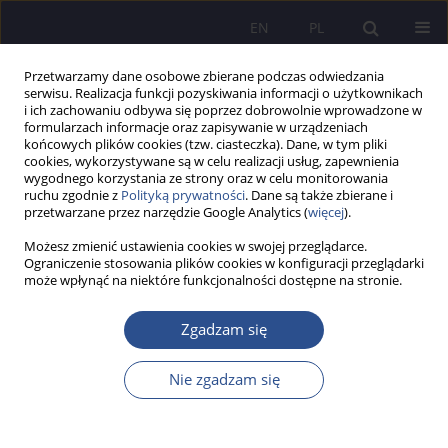
EN
PL
Przetwarzamy dane osobowe zbierane podczas odwiedzania
serwisu. Realizacja funkcji pozyskiwania informacji o użytkownikach
i ich zachowaniu odbywa się poprzez dobrowolnie wprowadzone w
formularzach informacje oraz zapisywanie w urządzeniach
końcowych plików cookies (tzw. ciasteczka). Dane, w tym pliki
cookies, wykorzystywane są w celu realizacji usług, zapewnienia
wygodnego korzystania ze strony oraz w celu monitorowania
Autor
Anna Dewalska - Opitek
ruchu zgodnie z
Polityką prywatności
. Dane są także zbierane i
przetwarzane przez narzędzie Google Analytics (
więcej
).
Dewalska-Opitek
Możesz zmienić ustawienia cookies w swojej przeglądarce.
Ograniczenie stosowania plików cookies w konfiguracji przeglądarki
PRACA ORYGINALNA
może wpłynąć na niektóre funkcjonalności dostępne na stronie.
Opinie i postawy przedstawicieli pokolenia Z
wobec sztucznej inteligencji - eksploracja
Zgadzam się
wybranych obszarów
Nie zgadzam się
Olgierd Witczak
,
Anna Dewalska-Opitek
,
Aleksandra Szejniuk
JoMS 2026;65(1):787-810
DOI
:
https://doi.org/10.13166/jms/218202