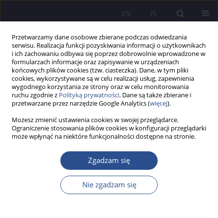
EN
PL
Przetwarzamy dane osobowe zbierane podczas odwiedzania
serwisu. Realizacja funkcji pozyskiwania informacji o użytkownikach
i ich zachowaniu odbywa się poprzez dobrowolnie wprowadzone w
formularzach informacje oraz zapisywanie w urządzeniach
końcowych plików cookies (tzw. ciasteczka). Dane, w tym pliki
cookies, wykorzystywane są w celu realizacji usług, zapewnienia
wygodnego korzystania ze strony oraz w celu monitorowania
Autor
Izabela Dąbrowska
ruchu zgodnie z
Polityką prywatności
. Dane są także zbierane i
przetwarzane przez narzędzie Google Analytics (
więcej
).
Możesz zmienić ustawienia cookies w swojej przeglądarce.
PRACA ORYGINALNA
Ograniczenie stosowania plików cookies w konfiguracji przeglądarki
może wpłynąć na niektóre funkcjonalności dostępne na stronie.
Wyzwania w zarządzaniu szkołami w czasie
wojny. Badania polsko-ukraińskie
Zgadzam się
Stanisława Katarzyna Nazaruk
,
Olena Budnyk
,
Marzena Ruszkowska
,
Tamara Tkachuk
,
Barbara Sokołowska
,
Izabela Dąbrowska
Nie zgadzam się
JoMS 2024;58(4):179-200
DOI
:
https://doi.org/10.13166/jms/192197
Statystyki