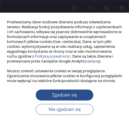
EN
PL
Przetwarzamy dane osobowe zbierane podczas odwiedzania
serwisu. Realizacja funkcji pozyskiwania informacji o użytkownikach
i ich zachowaniu odbywa się poprzez dobrowolnie wprowadzone w
formularzach informacje oraz zapisywanie w urządzeniach
końcowych plików cookies (tzw. ciasteczka). Dane, w tym pliki
cookies, wykorzystywane są w celu realizacji usług, zapewnienia
wygodnego korzystania ze strony oraz w celu monitorowania
Autor
Anna Bugała
ruchu zgodnie z
Polityką prywatności
. Dane są także zbierane i
przetwarzane przez narzędzie Google Analytics (
więcej
).
Możesz zmienić ustawienia cookies w swojej przeglądarce.
Programy operacyjne organizacji producentów
Ograniczenie stosowania plików cookies w konfiguracji przeglądarki
może wpłynąć na niektóre funkcjonalności dostępne na stronie.
owoców i warzyw z perspektywy polityki rolnej -
ocena i rekomendacje
Zgadzam się
Paweł Jakub Kraciński
,
Anna Bugała
,
Łukasz Zaremba
JoMS 2023;52(3):728-742
Nie zgadzam się
DOI
:
https://doi.org/10.13166/jms/174420
Statystyki