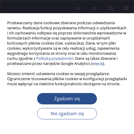
EN
PL
Przetwarzamy dane osobowe zbierane podczas odwiedzania
serwisu. Realizacja funkcji pozyskiwania informacji o użytkownikach
i ich zachowaniu odbywa się poprzez dobrowolnie wprowadzone w
formularzach informacje oraz zapisywanie w urządzeniach
końcowych plików cookies (tzw. ciasteczka). Dane, w tym pliki
cookies, wykorzystywane są w celu realizacji usług, zapewnienia
wygodnego korzystania ze strony oraz w celu monitorowania
Autor
Szymon Buczyński
ruchu zgodnie z
Polityką prywatności
. Dane są także zbierane i
przetwarzane przez narzędzie Google Analytics (
więcej
).
Możesz zmienić ustawienia cookies w swojej przeglądarce.
Przemyt towarów podrabianych - perspektywa
Ograniczenie stosowania plików cookies w konfiguracji przeglądarki
może wpłynąć na niektóre funkcjonalności dostępne na stronie.
kryminologiczna
Szymon Michał Buczyński
,
Paweł Snopek
Zgadzam się
JoMS 2014;20(1):263-285
Statystyki
Nie zgadzam się
Streszczenie
Artykuł
(PDF)