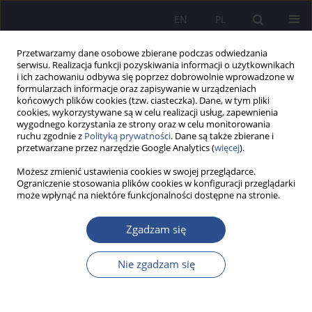
EN
PL
Przetwarzamy dane osobowe zbierane podczas odwiedzania
serwisu. Realizacja funkcji pozyskiwania informacji o użytkownikach
i ich zachowaniu odbywa się poprzez dobrowolnie wprowadzone w
formularzach informacje oraz zapisywanie w urządzeniach
końcowych plików cookies (tzw. ciasteczka). Dane, w tym pliki
cookies, wykorzystywane są w celu realizacji usług, zapewnienia
wygodnego korzystania ze strony oraz w celu monitorowania
Autor
Wiesław Breński
ruchu zgodnie z
Polityką prywatności
. Dane są także zbierane i
przetwarzane przez narzędzie Google Analytics (
więcej
).
Zarządzanie Zasobami Ludzkimi i Kierunki
Możesz zmienić ustawienia cookies w swojej przeglądarce.
Ograniczenie stosowania plików cookies w konfiguracji przeglądarki
Rozwoju Zakładów Pracy Chronionej
może wpłynąć na niektóre funkcjonalności dostępne na stronie.
Wiesław Breński
Zgadzam się
JoMS 2020;44(1):135-150
DOI
:
https://doi.org/10.13166/jms/125601
Statystyki
Nie zgadzam się
Streszczenie
Artykuł
(PDF)